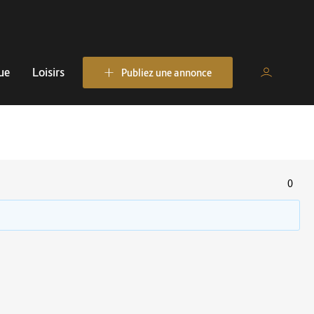
ue
Loisirs
Publiez une annonce
0