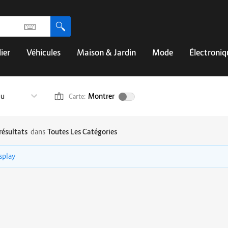
ier
Véhicules
Maison & Jardin
Mode
Électroniq
au
Montrer
Carte:
résultats
dans
Toutes Les Catégories
isplay