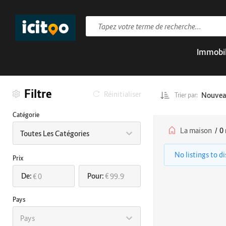
Immobil
Filtre
Réinitialiser
Nouve
Trier par:
Catégorie
La maison
/
0 
Toutes Les Catégories
No listings to d
Prix
De:
Pour:
€
€
Pays
Pays