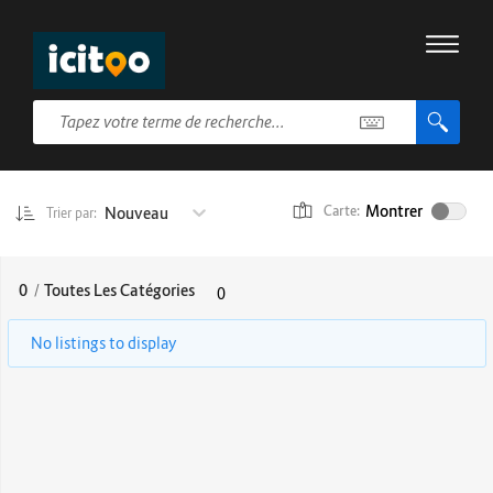
Montrer
Nouveau
Carte:
Trier par:
0
/
Toutes Les Catégories
0
No listings to display