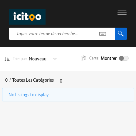
Montrer
Nouveau
Carte:
Trier par:
0
/
Toutes Les Catégories
0
No listings to display