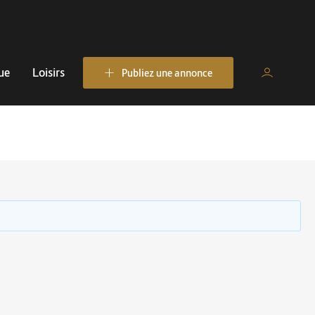
ue
Loisirs
Publiez une annonce