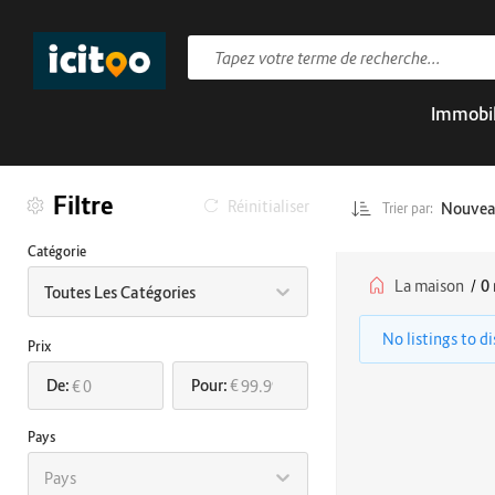
Immobil
Filtre
Réinitialiser
Nouve
Trier par:
Catégorie
La maison
/
0 
Toutes Les Catégories
No listings to d
Prix
De:
Pour:
€
€
Pays
Pays