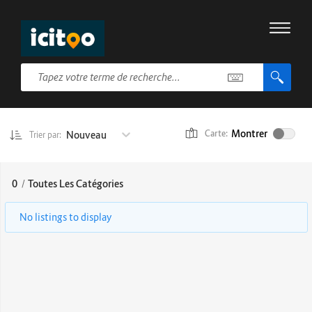
Montrer
Nouveau
Carte:
Trier par:
0
/
Toutes Les Catégories
No listings to display