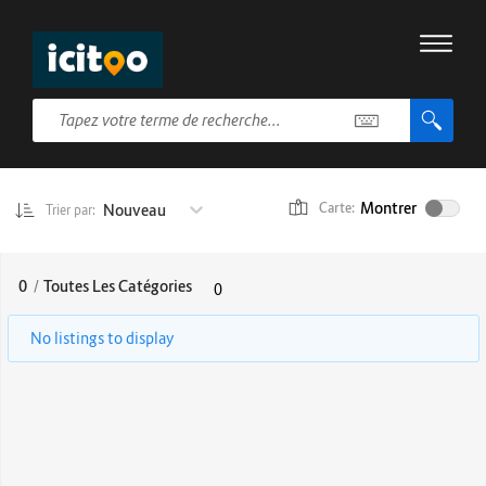
Montrer
Nouveau
Carte:
Trier par:
0
/
Toutes Les Catégories
0
No listings to display