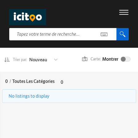
Montrer
Nouveau
Carte:
Trier par:
0
/
Toutes Les Catégories
0
No listings to display