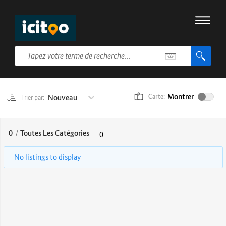
Montrer
Nouveau
Carte:
Trier par:
0
/
Toutes Les Catégories
0
No listings to display