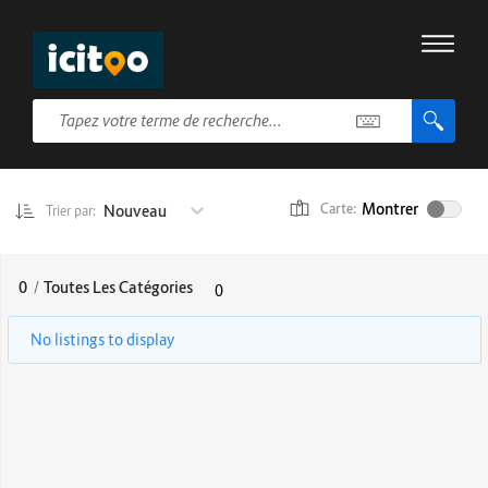
Montrer
Nouveau
Carte:
Trier par:
0
/
Toutes Les Catégories
0
No listings to display