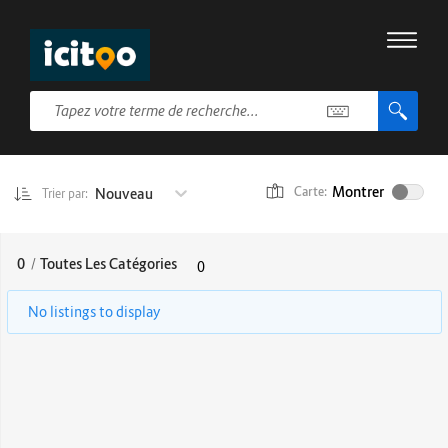
Montrer
Nouveau
Carte:
Trier par:
0
/
Toutes Les Catégories
0
No listings to display