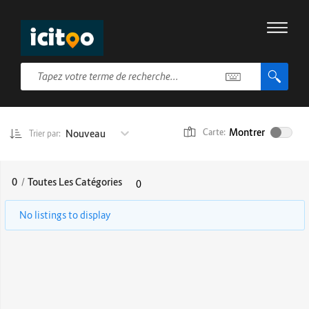
Montrer
Nouveau
Carte:
Trier par:
0
/
Toutes Les Catégories
0
No listings to display