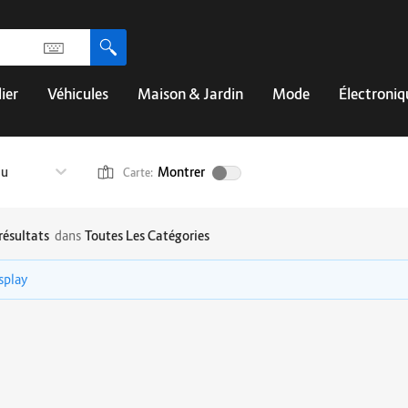
ier
Véhicules
Maison & Jardin
Mode
Électroniq
au
Montrer
Carte:
résultats
dans
Toutes Les Catégories
isplay