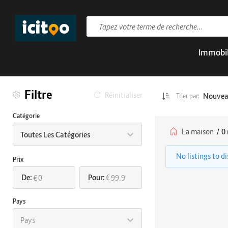
Immobil
Filtre
Réinitialiser
Nouve
Trier par:
Catégorie
La maison
/
0 
Toutes Les Catégories
No listings to d
Prix
De:
Pour:
€
€
Pays
Pays