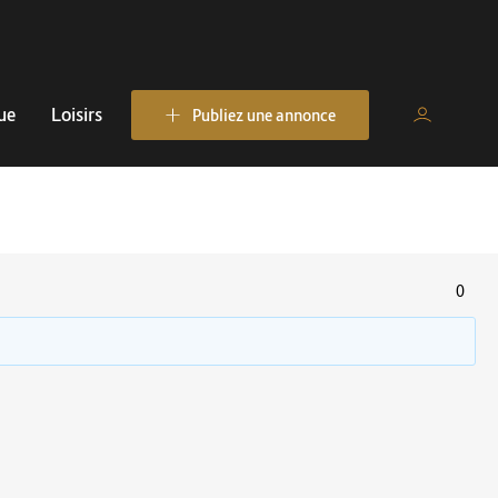
ue
Loisirs
Publiez une annonce
0