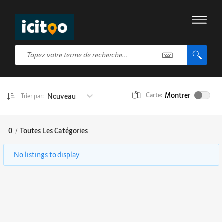
Montrer
Nouveau
Carte:
Trier par:
0
/
Toutes Les Catégories
No listings to display