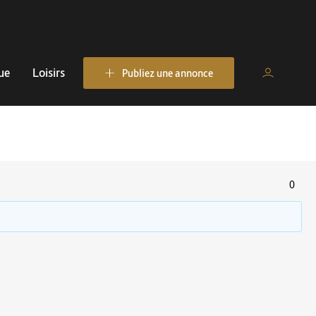
ue
Loisirs
Publiez une annonce
0