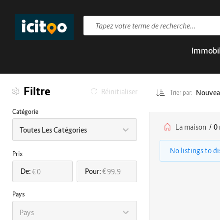
Immobil
Filtre
Réinitialiser
Nouve
Trier par:
Catégorie
La maison
/
0 
Toutes Les Catégories
No listings to d
Prix
De:
Pour:
€
€
Pays
Pays