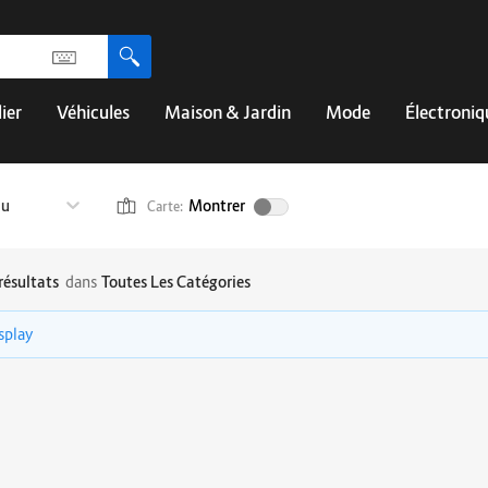
ier
Véhicules
Maison & Jardin
Mode
Électroniq
au
Montrer
Carte:
résultats
dans
Toutes Les Catégories
isplay