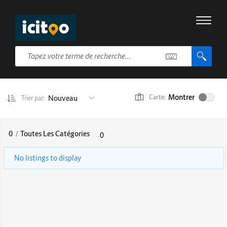
Montrer
Nouveau
Carte:
Trier par:
0
/
Toutes Les Catégories
0
No listings to display