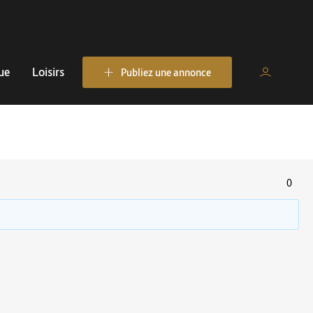
ue
Loisirs
Publiez une annonce
0