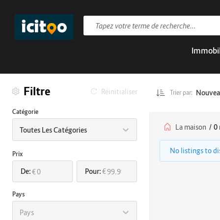
Immobil
Filtre
Réinitialiser
Nouve
Trier par:
Catégorie
La maison
/
0 
Toutes Les Catégories
No listings to d
Prix
De:
Pour:
€
€
Pays
Pays