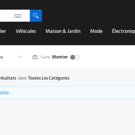
ier
Véhicules
Maison & Jardin
Mode
Électroniq
au
Montrer
Carte:
résultats
dans
Toutes Les Catégories
isplay