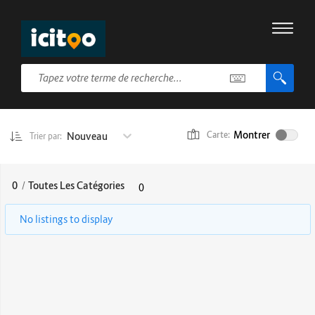
Montrer
Nouveau
Carte:
Trier par:
0
/
Toutes Les Catégories
0
No listings to display