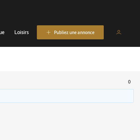
ue
Loisirs
Publiez une annonce
0