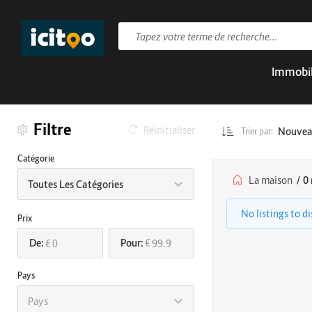
Immobil
Filtre
Réinitialiser
Nouve
Trier par:
Catégorie
La maison
/
0 
Toutes Les Catégories
No listings to d
Prix
De:
Pour:
€
€
Pays
Pays