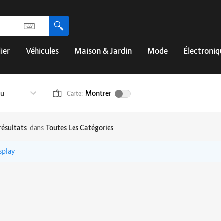
ier
Véhicules
Maison & Jardin
Mode
Électroniq
au
Montrer
Carte:
résultats
dans
Toutes Les Catégories
isplay