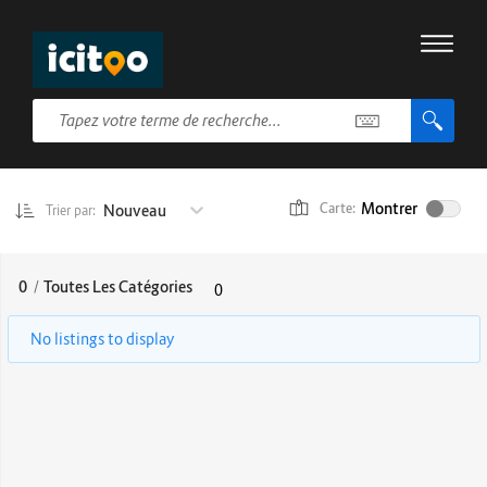
Montrer
Nouveau
Carte:
Trier par:
0
/
Toutes Les Catégories
0
No listings to display