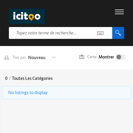
Montrer
Nouveau
Carte:
Trier par:
0
/
Toutes Les Catégories
No listings to display