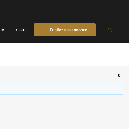
ue
Loisirs
Publiez une annonce
0