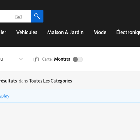
ier
Véhicules
Maison & Jardin
Mode
Électroniq
au
Montrer
Carte:
résultats
dans
Toutes Les Catégories
isplay