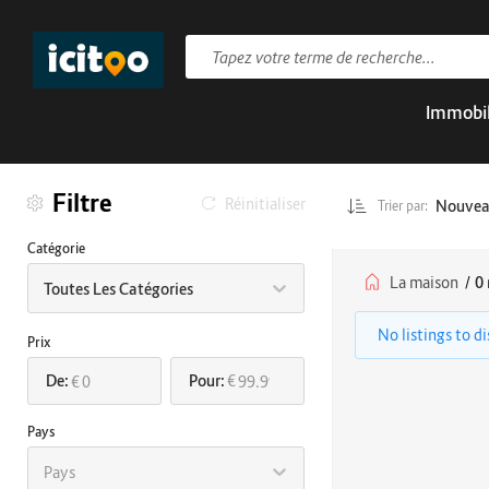
Immobil
Filtre
Réinitialiser
Nouve
Trier par:
Catégorie
La maison
/
0 
Toutes Les Catégories
No listings to d
Prix
De:
Pour:
€
€
Pays
Pays