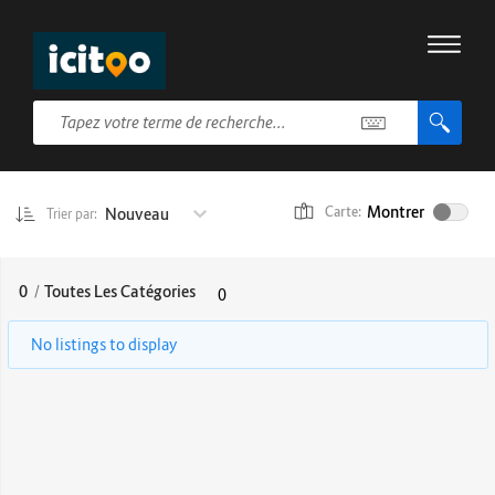
Montrer
Nouveau
Carte:
Trier par:
0
/
Toutes Les Catégories
0
No listings to display